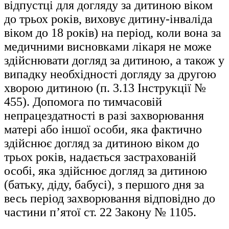
відпустці для догляду за дитиною віком
до трьох років, виховує дитину-інваліда
віком до 18 років) на період, коли вона за
медичними висновками лікаря не може
здійснювати догляд за дитиною, а також у
випадку необхідності догляду за другою
хворою дитиною (п. 3.13 Інструкції №
455). Допомога по тимчасовій
непрацездатності в pазі захворювання
матері або іншої особи, яка фактично
здiйснює догляд за дитиною віком до
трьох pоків, надається застрахованій
особі, яка здійснює догляд за дитиною
(батьку, діду, бабусі), з першого дня за
весь період захворювання відповідно до
частини п’ятої ст. 22 3акону № 1105.