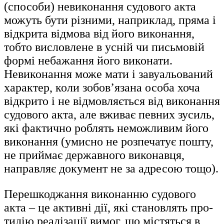
(способи) невиконання судового акта
можуть бути різними, наприклад, пряма і
відкрита відмова від його виконання,
тобто висловлене в усній чи письмовій
формі небажання його виконати.
Невиконання може мати і завуальований
характер, коли зобов’язана особа хоча
відкрито і не відмовляється від виконання
судового акта, але вживає певних зусиль,
які фактично роблять неможливим його
виконання (умисно не розпечатує пошту,
не приймає державного виконавця,
направляє документ не за адресою тощо).
Перешкоджання виконанню судового
акта – це активні дії, які становлять про­
тидію реалізації вимог, що містяться в