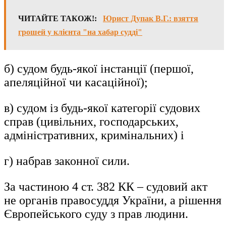
ЧИТАЙТЕ ТАКОЖ!:
Юрист Дупак В.Г.: взяття
грошей у клієнта "на хабар судді"
б) судом будь-якої інстанції (першої,
апеляційної чи касаційної);
в) судом із будь-якої категорії судових
справ (цивільних, господарських,
адміністративних, кримінальних) і
г) набрав законної сили.
За частиною 4 ст. 382 КК – судовий акт
не органів правосуддя України, а рішення
Європейського суду з прав людини.