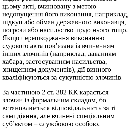
цьому акті, вчинювану з метою
недопущення його виконання, наприклад,
підкуп або обман державного виконавця,
погрози або насильство щодо нього тощо.
Якщо перешкоджання виконанню
судового акта пов’язане із вчиненням
інших злочинів (наприклад, даванням
хабара, застосуванням насильства,
знищенням документів), дії винного
кваліфікуються за сукупністю злочинів.
За частиною 2 ст. 382 КК карається
злочин із формальним складом, бо
встановлюється відповідальність за ті
самі діяння, але вчинені спеціальним
суб’єктом – службовою особою.