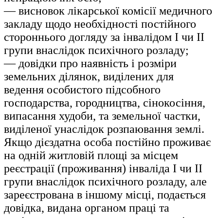
— висновок лікарської комісії медичного
закладу щодо необхідності постійного
стороннього догляду за інвалідом I чи II
групи внаслідок психічного розладу;
— довідки про наявність і розміри
земельних ділянок, виділених для
ведення особистого підсобного
господарства, городництва, сінокосіння,
випасання худоби, та земельної частки,
виділеної унаслідок розпаювання землі.
Якщо дієздатна особа постійно проживає
на одній житловій площі за місцем
реєстрації (проживання) інваліда I чи II
групи внаслідок психічного розладу, але
зареєстрована в іншому місці, подається
довідка, видана органом праці та