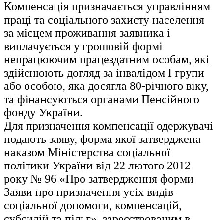
Компенсація призначається управлінням
праці та соціального захисту населення
за місцем проживання заявника і
виплачується у грошовій формі
непрацюючим працездатним особам, які
здійснюють догляд за інвалідом І групи
або особою, яка досягла 80-річного віку,
та фінансуються органами Пенсійного
фонду України.
Для призначення компенсації одержувачі
подають заяву, форма якої затверджена
наказом Міністерства соціальної
політики України від 22 лютого 2012
року № 96 «Про затвердження форми
Заяви про призначення усіх видів
соціальної допомоги, компенсацій,
субсидій та пільг», зареєстрованим в