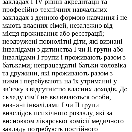
закладах I-IV рівнів акредитації та
професійно-технічних навчальних
закладах з денною формою навчання і не
мають власних сімей, незалежно від
місця проживання або реєстрації;
неодружені повнолітні діти, які визнані
інвалідами з дитинства I чи II групи або
інвалідами I групи і проживають разом з
батьками; непрацездатні батьки чоловіка
та дружини, які проживають разом з
ними і перебувають на їх утриманні у
зв’язку з відсутністю власних доходів. До
складу сім’ї не включаються особи,
визнані інвалідами I чи II групи
внаслідок психічного розладу, які за
висновком лікарської комісії медичного
закладу потребують постійного