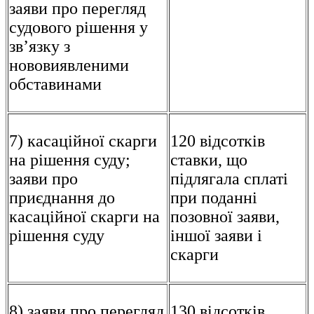
заяви про перегляд
судового рішення у
зв’язку з
нововиявленими
обставинами
7) касаційної скарги
120 відсотків
на рішення суду;
ставки, що
заяви про
підлягала сплаті
приєднання до
при поданні
касаційної скарги на
позовної заяви,
рішення суду
іншої заяви і
скарги
8) заяви про перегляд
130 відсотків