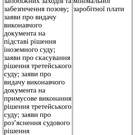
запобіжних заходів та
мінімальної
забезпечення позову;
заробітної плати
заяви про видачу
виконавчого
документа на
підставі рішення
іноземного суду;
заяви про скасування
рішення третейського
суду; заяви про
видачу виконавчого
документа на
примусове виконання
рішення третейського
суду; заяви про
роз’яснення судового
рішення