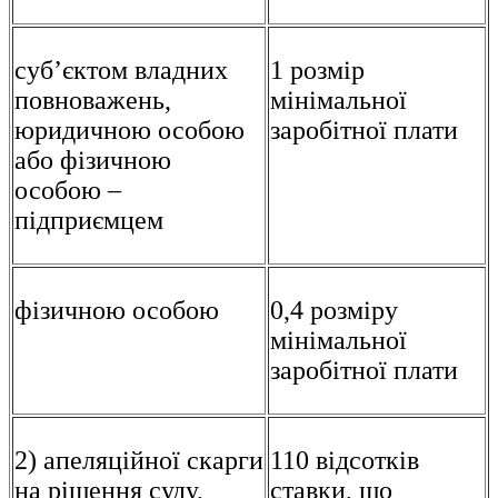
суб’єктом владних
1 розмір
повноважень,
мінімальної
юридичною особою
заробітної плати
або фізичною
особою –
підприємцем
фізичною особою
0,4 розміру
мінімальної
заробітної плати
2) апеляційної скарги
110 відсотків
на рішення суду,
ставки, що