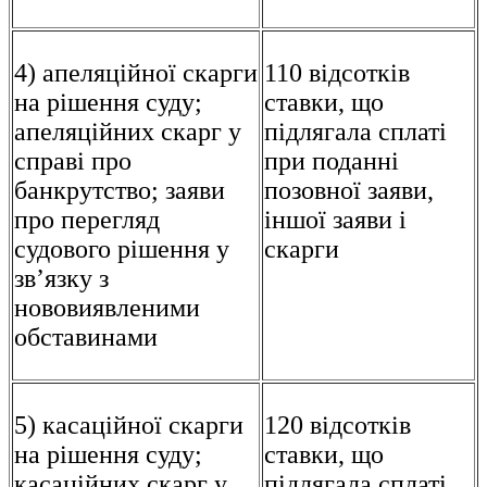
4) апеляційної скарги
110 відсотків
на рішення суду;
ставки, що
апеляційних скарг у
підлягала сплаті
справі про
при поданні
банкрутство; заяви
позовної заяви,
про перегляд
іншої заяви і
судового рішення у
скарги
зв’язку з
нововиявленими
обставинами
5) касаційної скарги
120 відсотків
на рішення суду;
ставки, що
касаційних скарг у
підлягала сплаті