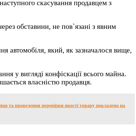
ї наступного скасування продавцем з
через обставини, не пов`язані з явним
ня автомобіля, який, як зазначалося вище,
ня у вигляді конфіскації всього майна.
лишається власністю продавця.
пця та проведення перевірки якості товару покладено на