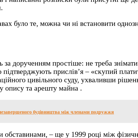
.
ах було те, можна чи ні встановити однозна
за дорученням простіше: не треба знімати 
о підтверджують прислів’я – «скупий платит
аційного цивільного суду, ухваливши рішен
у опису та арешту майна .
у незавершеного будівництва між членами подружжя
 обставинами, – ще у 1999 році між фізич