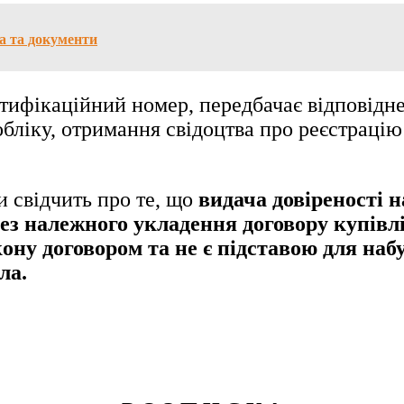
ра та документи
нтифікаційний номер, передбачає відповідн
 обліку, отримання свідоцтва про реєстраці
и свідчить про те, що
видача довіреності 
з належного укладення договору купівлі
ону договором та не є підставою для наб
ла.