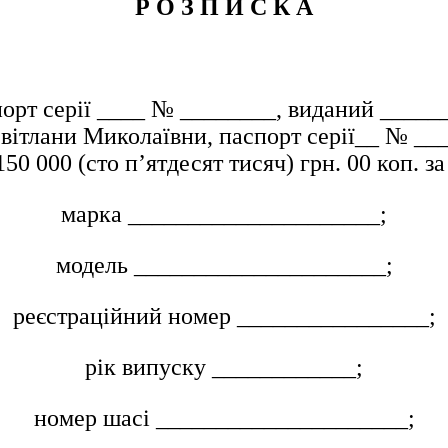
Р О З П И С К А
орт серії ____ № ________, виданий _____
вітлани Миколаївни, паспорт серії__ № __
000 (сто п’ятдесят тисяч) грн. 00 коп. за 
марка _____________________;
модель _____________________;
реєстраційний номер ________________;
рік випуску ____________;
номер шасі _____________________;