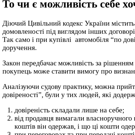
То чи є можливість себе х
Діючий Цивільний кодекс України містить 
домовленості під виглядом інших договорі
Так само і при купівлі автомобіля “по до
доручення.
Закон передбачає можливість за рішенням 
покупець може ставити вимогу про визнанн
Аналізуючи судову практику, можна прийт
довіреності”, були у тих людей, які додер
довіреність складали лише на себе;
від продавця вимагали власноручного 
коштів він одержав, і що ці кошти од
при переговорах та при передачі коштів