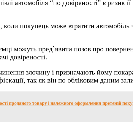
влі автомобіля “по довіреності” є ризик ї
ї, коли покупець може втратити автомобіль 
оємці можуть пред`явити позов про повернен
чі довіреності.
инення злочину і призначають йому покаран
фіскації, так як він по обліковим даним за
ості проданого товару і належного оформлення претензії поку