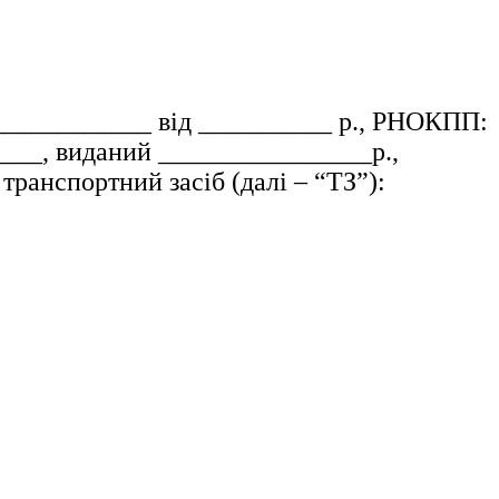
____________ від __________ р., РНОКПП:
____, виданий ________________р.,
транспортний засіб (далі – “ТЗ”):