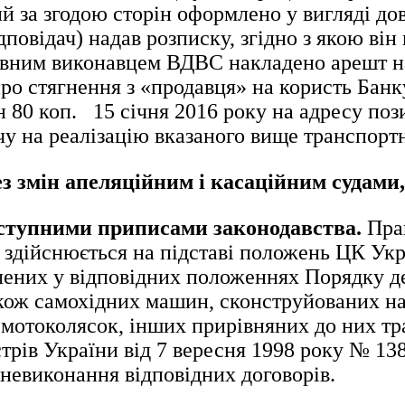
ий за згодою сторін оформлено у вигляді до
повідач) надав розписку, згідно з якою він
вним виконавцем ВДВС накладено арешт на
про стягнення з «продавця» на користь Банку
н 80 коп. 15 січня 2016 року на адресу по
у на реалізацію вказаного вище транспортн
ез змін апеляційним і касаційним судами
ступними приписами законодавства.
Прав
 здійснюється на підставі положень ЦК Ук
лених у відповідних положеннях Порядку де
 також самохідних машин, сконструйованих на
, мотоколясок, інших прирівняних до них тр
рів України від 7 вересня 1998 року № 138
 невиконання відповідних договорів.