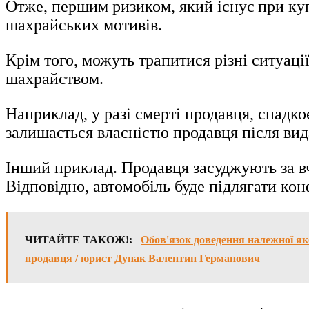
Отже, першим ризиком, який існує при купі
шахрайських мотивів.
Крім того, можуть трапитися різні ситуаці
шахрайством.
Наприклад, у разі смерті продавця, спадк
залишається власністю продавця після вида
Інший приклад. Продавця засуджують за вч
Відповідно, автомобіль буде підлягати кон
ЧИТАЙТЕ ТАКОЖ!:
Обов'язок доведення належної як
продавця / юрист Дупак Валентин Германович