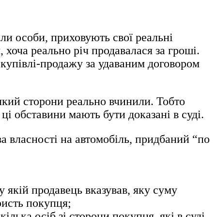
ли особи, приховують свої реальні
 хоча реально річ продавалася за гроші.
н купівлі-продажу за удаваним договором
 який сторони реально вчинили. Тобто
і обставини мають бути доказані в суді.
а власності на автомобіль, придбаний “по
 якій продавець вказував, яку суму
ристь покупця;
ілька осіб зі сторони покупця, які в суді