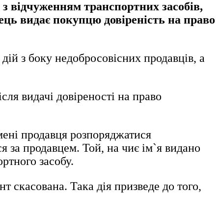
 з відчуженням транспортних засобів,
ець видає покупцю довіреність на право
 дій з боку недобросовісних продавців, а
ісля видачі довіреності на право
імені продавця розпоряджатися
ся за продавцем. Той, на чиє ім`я видано
ортного засобу.
т скасована. Така дія призведе до того,