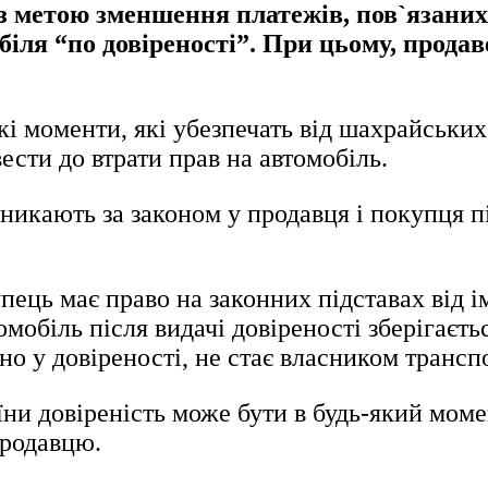
з метою зменшення платежів, пов`язаних
іля “по довіреності”. При цьому, продав
кі моменти, які убезпечать від шахрайських
ести до втрати прав на автомобіль.
иникають за законом у продавця і покупця п
упець має право на законних підставах від 
мобіль після видачі довіреності зберігаєть
ано у довіреності, не стає власником трансп
и довіреність може бути в будь-який момен
продавцю.