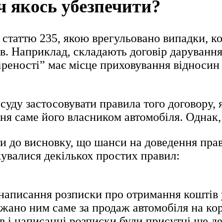
оч якось убезпечити?
статтю 235, якою врегульовано випадки, ко
в. Наприклад, складають договір дарування,
віреності” має місце приховування відноси
суду застосовувати правила того договору,
я саме його власником автомобіля. Однак, ц
и до висновку, що шанси на доведення прав
жувалися декількох простих правил:
написання розписки про отримання коштів у
ержано ним саме за продаж автомобіля на ко
 і написанні розписки були присутні ще дек