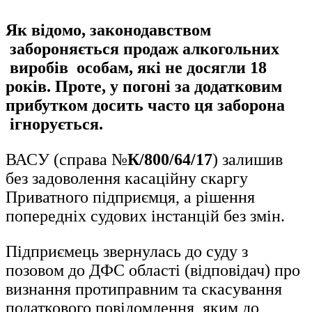
Як відомо, законодавством
забороняється продаж алкогольних
виробів особам, які не досягли 18
років. Проте, у погоні за додатковим
прибутком досить часто ця заборона
ігнорується.
ВАСУ (справа №
К/800/64/17
) залишив
без задоволення касаційну скаргу
Приватного підприємця, а рішення
попередніх судових інстанцій без змін.
Підприємець звернулась до суду з
позовом до ДФС області (відповідач) про
визнання протиправним та скасування
податкового повідомлення, яким до