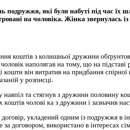
нь подружжя, які були набуті під час їх
тровані на чоловіка. Жінка звернулась із
ення коштів з колишньої дружини обґрунтов
к чоловік наполягав на тому, що на підставі
і кошти він витратив на придбання спірної 
заній у розписці.
у навпіл та стягнув з дружини половину кош
 коштів чолові ка з дружини і зазначив нас
 договір, укладений одним із подружжя в ін
 за договором, використано в інтересах сім