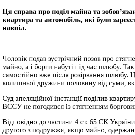
Ця справа про поділ майна та зобов’яза
квартира та автомобіль, які були зареєс
навпіл.
Чоловік подав зустрічний позов про стягн
майно, а і борги набуті під час шлюбу. Та
самостійно вже після розірвання шлюбу. Ц
колишньої дружини половину від суми, вка
Суд апеляційної інстанції поділив квартир
ВССУ не погодився із стягненням боргових
Відповідно до частини 4 ст. 65 СК України
другого з подружжя, якщо майно, одержане